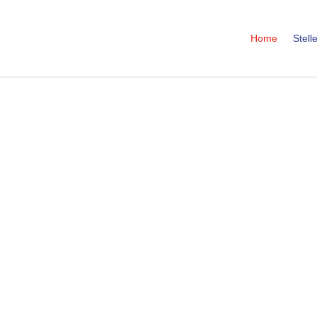
Home
Stel
wollen wir
en hellen
ken.