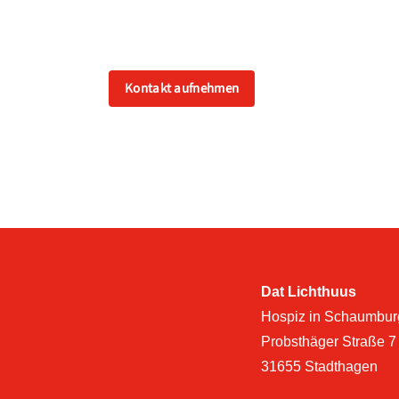
Wir verstehen das Leben als Geschenk – un
Tag, so schwer er auch sein mag, einen hel
Kontakt aufnehmen
Dat Lichthuus
Hospiz in Schaumbu
Probsthäger Straße 7
31655 Stadthagen