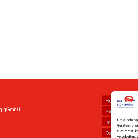
d möchten dazu beitragen, dass jeder
len Moment bereithält.
Home
rg gGmbH
Stellenangebo
Um dir ein op
Impressum
Geräteinform
zustimmst, kö
Datenschutzer
verarbeiten.