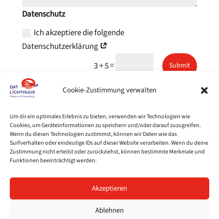
Datenschutz
Ich akzeptiere die folgende
Datenschutzerklärung
=
3 + 5
Submit
Cookie-Zustimmung verwalten
Um dir ein optimales Erlebnis zu bieten, verwenden wir Technologien wie
Cookies, um Geräteinformationen zu speichern und/oder darauf zuzugreifen.
Wenn du diesen Technologien zustimmst, können wir Daten wie das
Surfverhalten oder eindeutige IDs auf dieser Website verarbeiten. Wenn du deine
Home
Zustimmung nicht erteilst oder zurückziehst, können bestimmte Merkmale und
Dat Lichthuus
Funktionen beeinträchtigt werden.
Hospiz in Schaumburg gGmbH
Stellenangebote
Probsthäger Straße 7
Impressum
31655 Stadthagen
Akzeptieren
Datenschutzerklärung
Ablehnen
© 2026 | Dat Lichthuus - Hospiz in Schaumburg gGmbH | Alle